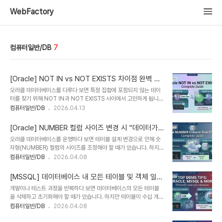
WebFactory
컴퓨터일반/DB
7
[Oracle] NOT IN vs NOT EXISTS 차이점 완벽 정
리
오라클 데이터베이스를 다루다 보면 특정 집합에 포함되지 않는 데이
터를 찾기 위해 NOT IN과 NOT EXISTS 사이에서 고민하게 됩니
다.겉보기엔 비슷해 보이지만, NULL 처리 방식과 성능 면에서 큰 차
컴퓨터일반/DB
2026.04.13
이가 있습니다.실무에서 실수하기 쉬운 포인트와 예제를 중심으로 깔
끔하게 정리해 드립니다.1. 한 줄 요약NOT IN: 서브쿼리 결과에
[Oracle] NUMBER 컬럼 사이즈 변경 시 "데이터가
NULL이 하나라도 있으면 결과가 나오지 않습니다.NOT EXISTS:
있으면 축소 불가" 해결 방법
오라클 데이터베이스를 운영하다 보면 테이블 설계 변경으로 인해 숫
서브쿼리 내의 NULL 여부와 상관없이 조건에 맞는 행의 존재 여부만
자형(NUMBER) 컬럼의 사이즈를 조정해야 할 때가 있습니다. 하지
따집니다.2. 예제로 보는 결과의 차이두 방식의 차이를 확인하기 위해
만 데이터가 이미 들어있는 상태라면 마음대로 변경되지 않아 당황스
컴퓨터일반/DB
2026.04.08
아래와 같은 샘플 테이블이 있다고 가정해 보겠습니다.[EMP_DEPT
러운 경우가 생기죠.오늘은 NUMBER 컬럼 사이즈 변경 시 발생하는
(직원 테이블)]EMP_IDDEPT_NAME1개발2디자인3기획
오류 원인과 최신 버전에서도 통용되는 해결 팁을 정리해 보겠습니
[RESTRICTED_DEPT ..
[MSSQL] 데이터베이스 내 모든 테이블 및 객체 일괄
다.1. 왜 오류가 발생할까? (ORA-01440)데이터가 존재하는 컬럼의
삭제 방법 (최신 버전 완벽 정리)
개발이나 테스트 과정을 반복하다 보면 데이터베이스의 모든 테이블
사이즈를 줄이려고 하면 오라클은 다음과 같은 오류를 뱉어냅니
을 삭제하고 초기화해야 할 때가 있습니다. 하지만 테이블이 수십 개가
다.ORA-01440: column to be modified must be empty
넘어가면 일일이 DROP TABLE을 입력하기란 쉽지 않죠.오늘은
컴퓨터일반/DB
2026.04.08
to decrease precision or scale (정밀도 또는 스케일을 축소할
MSSQL(SQL Server)에서 시스템 프로시저를 이용하는 간편한 방
열은 비어 있어야 합니다)이 오류는 단순히 전체 자릿수를 줄일 때뿐