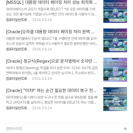
법부터, 최신 버전에서 권장하는 카탈로그 뷰 활용 방법까지 정리해 보
만 아니라..
[MSSQL] 대용량 데이터 페이징 처리 성능 최적화 가
겠습니다.⚠️ 주의사항 (필독)이 작업은 실행 즉시 데이터와 구조가 영
이드
데이터베이스의 규모가 커질수록 SELECT *로 모든 데이터를 가져
구적으로 삭제됩니다. 복구가 불가능하므로, 운영 서버가 아닌 반드시
오는 것은 불가능에 가깝습니다.수백만 건의 데이터 중 사용자가 보고
테스트 환경에서만 사용하시기 바랍니다. 실행 전 백업 여부를 반드시
있는 10~20건만 효율적으로 골라내는 MSSQL 페이징 기법 3가지
컴퓨터일반/DB
2026.03.26
확인하세요!1. 시스템 프로시저 sp_MSforeachtable 사용하기
를 소개합니다.1. OFFSET-FETCH (SQL Server 2012 이상 권
Microsoft에서 공식적으로 지원 문서를 제공하지는 않지만, 오랫동
장)ANSI 표준이며 현재 MSSQL에서 가장 권장되는 방식입니다. 구
안 널리 쓰여온 미등록(Un..
[Oracle]오라클 대용량 데이터 페이징 처리 완벽 가
문이 직관적이고 가독성이 매우 높습니다.특징: 반드시 ORDER BY
이드
대용량 테이블에서 단순히 SELECT를 수행하면 전체 데이터를 읽어
절과 함께 사용해야 합니다.장점: 코드가 간결하며 유지보수가 쉽습니
오느라 성능이 급격히 저하됩니다.사용자가 필요한 범위만큼만 데이
다.SQL -- 11번째부터 10개의 행을 가져오는 예시 (Page
터를 끊어서 가져오는 효율적인 페이징 기법 3가지를 소개합니다.1.
컴퓨터일반/DB
2026.03.26
2)SELECT *FROM OrdersORDER BY OrderDate DESC,
ROWNUM과 인라인 뷰를 이용한 전통적 방식 (Oracle 11g 이전)
OrderID ASCOFFSET 10 ROWS FETCH NEXT 10 R..
오라클 11g 이하 버전에서 가장 많이 사용되던 방식입니
[Oracle] 정규식(Regex)으로 문자열에서 숫자만 추
다.ROWNUM은 행이 추출되는 순서대로 번호를 부여하는 가상 컬럼
출 & 제거하는 방법
데이터 정제(Cleaning) 작업을 하다 보면 010-1234-5678 같은
입니다.구현 원리: 정렬된 서브쿼리(인라인 뷰)를 먼저 실행한 후,
연락처에서 하이픈(-)을 제거하고 숫자만 남기거나, 주소에서 번지수
ROWNUM으로 범위를 지정합니다.특징: 반드시 2중 중첩 구조를 사
를 제외한 텍스트만 추출해야 하는 경우가 많습니다.오라클의
컴퓨터일반/DB
2026.03.24
용해야 합니다. WHERE ROWNUM > 10과 같은 조건은 첫 번째 행
REGEXP_REPLACE 함수를 사용하면 복잡한 REPLACE 중첩 없
부터 체크하기 때문에 직접 사용하면 결과가 나오지 않기 때문입니
이 한 줄의 쿼리로 해결할 수 있습니다.1. 기본 함수 구조:
다.SQL SELECT * FROM ( SE..
[Oracle] "아차!" 하는 순간 필요한 데이터 복구 전략:
REGEXP_REPLACE정규표현식을 지원하는 치환 함수입니다.SQL
Flashback Query 활용법
데이터베이스를 다루다 보면 누구나 한 번쯤 실수로 WHERE 절을 빼
REGEXP_REPLACE(대상문자열, '패턴', '치환할문자')2. 문자열에
먹고 UPDATE를 날리거나, 중요한 데이터를 DELETE 하는 아찔한
서 "숫자만" 추출하기숫자가 아닌 모든 문자를 찾아 공백('')으로 치환
경험을 하곤 합니다.오라클에서는 이런 상황을 대비해 특정 과거 시점
컴퓨터일반/DB
2026.03.24
하여 없애버리는 원리입니다.정규식 패턴: [^0-9] 또는 [^[:digit:]]^:
의 데이터를 조회할 수 있는 강력한 기능인 Flashback Query를 제
패턴의 시작 부분에서 사용되면 'NOT(부정)'을 의미합니다. 즉, 숫..
공합니다.1. Flashback Query란?오라클의 Undo 데이터를 활용
하여, 현재 시점이 아닌 과거 특정 시점의 테이블 상태를 마치 스냅샷
을 찍듯 조회하는 기능입니다. 별도의 백업 복원 과정 없이 SQL만으
관련사이트
로 빠르게 데이터를 확인할 수 있다는 것이 가장 큰 장점입니다.2. 과