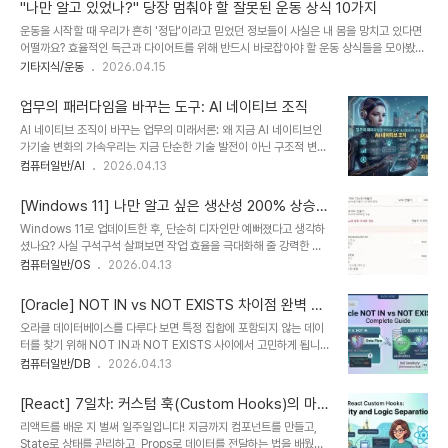
공기는 건강에 필수적이다.)Airs (복수): 젠체하는 태도, 건방진 태도Stop putting on
용 방식이 변하면서 기회가 생깁니다...
"나만 알고 있었나?" 당장 멈춰야 할 잘못된 운동 상식 10가지
airs. (잘난 척 좀 그만해.)2. Custom vs. CustomsCustom (단수): 관습, 습관It is a
운동을 시작할 때 우리가 흔히 '정답'이라고 믿었던 정보들이 사실은 내 몸을 망치고 있다면
social custom in Korea. (그것은 한국의 사회적 관습이다.)..
어떨까요? 효율적인 득근과 다이어트를 위해 반드시 바로잡아야 할 운동 상식들을 모아봤습
니다.아래 내용이 정답은 아닐수도 있지만, 일반적으로 효율이 떨어지거나 다칠수도 있는 상
기타지식/운동
2026.04.15
황을 최대한 줄이고자 하기 위해서 참고했으면 합니다.1. 뱃살을 빼려면 윗몸일으키기가 최
고다? (No!)특정 부위의 지방만 골라서 빼는 '부위별 감량'은 불가능합니다. 윗몸일으키기는
업무의 패러다임을 바꾸는 도구: AI 네이티브 조직
복근을 강화할 뿐, 그 위의 지방을 태우는 데는 유산소 운동과 전체적인 칼로리 조절이 필수
AI 네이티브 조직이 바꾸는 업무의 미래서론: 왜 지금 AI 네이티브인
입니다.2. 운동은 무조건 오래 할수록 좋다? (No!)운동의 양보다 중요한 것은 질입니다. 과
가기술 변화의 가속우리는 지금 단순한 기술 발전이 아닌 구조적 변화
도하게 긴 시간 운동하면 피로 물질인 젖산이 쌓이고 근육이 오히려 손실될 수 있습..
를 경험하고 있다.AI는 더 이상 일부 기업의 실험 도구가 아니다.이제
컴퓨터일반/AI
2026.04.13
는 모든 산업의 기본 인프라로 자리 잡고 있다.특히 2026년은 AI 변
화의 분기점으로 평가된다.전문가들은 이 시기를 ‘AI 빅뱅 시대’라고
[Windows 11] 나만 알고 싶은 생산성 200% 상승
부른다. 이는 기술이 폭발적으로 확산되는 단계다.또한 클라우드 네이
숨겨진 꿀팁 5가지
Windows 11로 업데이트한 후, 단순히 디자인만 예뻐졌다고 생각하
티브 환경은 이미 98% 도입률을 기록했다. 이는 AI 기반 조직 전환
셨나요? 사실 구석구석 살펴보면 작업 효율을 극대화해 줄 강력한 도
이 선택이 아닌 필수임을 보여준다.이제 질문은 단순하다.AI를 쓸 것
구들이 숨어있습니다. 오늘은 일반 사용자는 물론, 개발자나 크리에이
컴퓨터일반/OS
2026.04.13
인가가 아니다.AI 없이 살아남을 수 있는가다.기업 경쟁 환경의 변화
터에게도 유용한 Windows 11의 숨은 보석 같은 기능들을 상세한 예
경쟁은 더 이상 규모에서 결정되지 않는다.속도와 데이터 활용 능력이
시와 함께 소개합니다.1. 개발자를 위한 'Dev Drive'와 'Dev
핵심이다.빠르게 학습하는 ..
[Oracle] NOT IN vs NOT EXISTS 차이점 완벽 정
Home'프로그래밍을 하거나 대용량 라이브러리(React의
리
오라클 데이터베이스를 다루다 보면 특정 집합에 포함되지 않는 데이
node_modules 등)를 다루는 분들에게 필수적인 기능입니다.Dev
터를 찾기 위해 NOT IN과 NOT EXISTS 사이에서 고민하게 됩니
Drive: 복원력 파일 시스템(ReFS)을 기반으로 하여, 파일 복사나 빌
다.겉보기엔 비슷해 보이지만, NULL 처리 방식과 성능 면에서 큰 차
컴퓨터일반/DB
2026.04.13
드 속도를 크게 향상시킵니다. 프로젝트 빌드 시간이 평소보다 훨씬 단
이가 있습니다.실무에서 실수하기 쉬운 포인트와 예제를 중심으로 깔
축되는 것을 경험할 수 있습니다.Dev Home: 개발자 전용 대시보드
끔하게 정리해 드립니다.1. 한 줄 요약NOT IN: 서브쿼리 결과에
로, GitHub 연..
[React] 7일차: 커스텀 훅(Custom Hooks)의 마법
NULL이 하나라도 있으면 결과가 나오지 않습니다.NOT EXISTS:
– 효율적인 코드 구조화의 시작
리액트를 배운 지 벌써 일주일입니다! 지금까지 컴포넌트를 만들고,
서브쿼리 내의 NULL 여부와 상관없이 조건에 맞는 행의 존재 여부만
State로 상태를 관리하고, Props로 데이터를 전달하는 법을 배웠습
따집니다.2. 예제로 보는 결과의 차이두 방식의 차이를 확인하기 위해