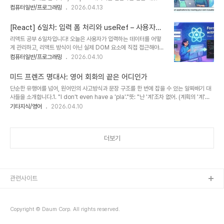
니다.하지만 프로젝트 규모가 커지면 필연적으로 "똑같은 로직을 여기
컴퓨터일반/프로그래밍
2026.04.13
아래와 같은 샘플 테이블이 있다고 가정해 보겠습니다.[EMP_DEPT
저기서 복사 붙여넣기 하고 있네?"라는 고민에 빠지게 됩니다.오늘은
(직원 테이블)]EMP_IDDEPT_NAME1개발2디자인3기획
이 고민을 해결해 줄 리액트의 꽃, 커스텀 훅(Custom Hooks)을 심
[RESTRICTED_DEPT ..
[React] 6일차: 입력 폼 처리와 useRef – 사용자와
도 있게 파헤쳐 보겠습니다.1. 왜 커스텀 훅이 필요한가? (DRY 원칙)
상호작용하기
리액트 공부 6일차입니다! 오늘은 사용자가 입력하는 데이터를 어떻
프로그래밍에는 DRY(Don't Repeat Yourself)라는 원칙이 있습니
게 관리하고, 리액트 방식이 아닌 실제 DOM 요소에 직접 접근해야
다. "똑같은 일을 두 번 하지 마라"는 뜻이죠.리액트 컴포넌트는 크게
할 때는 어떻게 하는지 핵심을 정리해 보았습니다.1. 제어 컴포넌트
컴퓨터일반/프로그래밍
2026.04.10
두 부분으로 나뉩니다.UI 로직: HTML 태그를 어떻게 배치하고 스타
(Controlled Components)리액트에서는 , 같은 폼 요소의 값을
일링할 것인가?비즈니스 로직: 데이터를 어떻게 가져오고, 상태를 어
리액트의 State와 결합하여 관리합니다. 이를 '제어 컴포넌트'라고 부
떻게 ..
미드 프렌즈 명대사: 영어 회화의 끝은 어디인가
릅니다.동작 방식: 입력창의 value를 State에 연결하고,
단순한 유행어를 넘어, 원어민의 사고방식과 문장 구조를 한 번에 잡을 수 있는 알짜배기 대
onChange 이벤트를 통해 사용자가 입력할 때마다 State를 업데이
사들을 소개합니다.1. "I don't even have a 'pla'."뜻: "난 '계'조차 없어. (계획의 '계'자
트합니다.장점: 입력값에 대한 실시간 유효성 검사나 데이터 가공이 매
도 없다고!)"설명: 피비(Phoebe)가 미래에 대한 계획이 있느냐는 질문에 답한 대사입니다.
기타지식/영어
2026.04.10
우 쉽습니다.JavaScript const [name, setName] =
원래 "Plan"이라고 해야 하지만, 계획이 너무나도 없어서 단어조차 완성하지 못했다는 위트
useState("");const handleChange = (e) => { s..
있는 표현이죠. "I don't even have a..." 패턴은 "나는 ~조차 없다"라는 강조 표현으로,
뒤에 어떤 명사든 넣어 응용하기 아주 좋습니다.2. "Rules help control the fun!"뜻:
더보기
"규칙이 있어야 즐거움도 통제(유지)할 수 있는 거야!"설명: 정리 정돈과 규칙에 집착하는 모
니카..
관련사이트
Copyright © Daum Corp. All rights reserved.