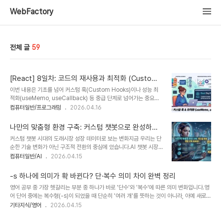
WebFactory
전체 글
59
[React] 8일차: 코드의 재사용과 최적화 (Custom
Hooks & Memoization)
이번 내용은 기초를 넘어 커스텀 훅(Custom Hooks)이나 성능 최
적화(useMemo, useCallback) 등 중급 단계로 넘어가는 중요한
지점입니다. 리액트의 기초적인 Props와 State, 그리고 Effect를 넘
컴퓨터일반/프로그래밍
2026.04.16
어 오늘은 더 효율적인 코드를 작성하기 위한 내용입니다.1. Custom
Hooks (나만의 훅 만들기)여러 컴포넌트에서 반복되는 로직(예:
나만의 맞춤형 환경 구축: 커스텀 챗봇으로 완성하는
input 핸들링, API 호출, 스크롤 감지 등)을 하나의 함수로 분리하여
스마트 워크플로우
커스텀 챗봇 시대의 도래시장 성장 데이터로 보는 변화지금 우리는 단
재사용하는 방법입니다.특징: 이름이 반드시 use로 시작해야 합니다.
순한 기술 변화가 아닌 구조적 전환의 중심에 있습니다.AI 챗봇 시장
장점: 로직이 분리되어 컴포넌트 코드가 간결해지고, 유지보수가 쉬워
은 폭발적으로 성장하고 있습니다.2025년 기준 글로벌 AI 챗봇 시장
컴퓨터일반/AI
2026.04.15
집니다.JavaScript // useInput.js (예시)import { useState }
은 약 15억 달러 규모를 넘을 것으로 예상됩니다. 또한 2035년에는
from 'react';functi..
720억 달러 이상으로 성장할 전망입니다. 이 숫자는 단순한 통계가
-s 하나에 의미가 확 바뀐다? 단·복수 의미 차이 완벽 정리
아닙니다.이것은 업무 방식 자체가 바뀌고 있다는 신호입니다.이미 약
영어 공부 중 가장 헷갈리는 부분 중 하나가 바로 '단수'와 '복수'에 따른 의미 변화입니다.영
80% 기업이 챗봇 도입을 고려하고 있습니다. 고객 문의의 70%가
어 단어 중에는 복수형(-s)이 되었을 때 단순히 '여러 개'를 뜻하는 것이 아니라, 아예 새로운
자동화되고 있습니다. 이 상황에서 우리는 질문해야 합니다.단순히 사
추상적 개념이나 용도로 변하는 단어들이 있습니다. 예를 들어서 아래와 같은 예제들이 있습
기타지식/영어
2026.04.15
용할 것인가요, 아니면 주도할 것인가요?이 차이는 앞으로의 경쟁력을
니다.1. Air vs. AirsAir (단수): 공기, 대기Clean air is essential for health. (깨끗한
결정합니다.왜 지금이 기회인가기술은 항상 존재했습니다.하지만 활