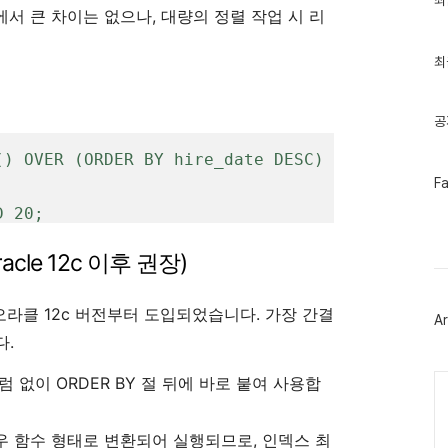
최
근
면에서 큰 차이는 없으나, 대량의 정렬 작업 시 리
글
과
인
최
기
글
공
페
F
이
스
D 20;
북
트
racle 12c 이후 권장)
위
터
플
러
 오라클 12c 버전부터 도입되었습니다. 가장 간결
Ar
그
인
다.
Ca
럼 없이 ORDER BY 절 뒤에 바로 붙여 사용합
우 함수 형태로 변환되어 실행되므로, 인덱스 최