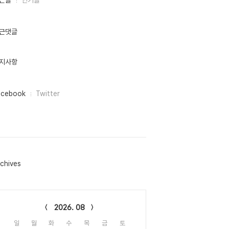
근글
인기글
근댓글
지사항
acebook
Twitter
chives
lendar
2026. 08
일
월
화
수
목
금
토