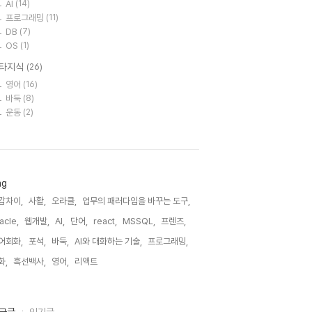
AI
(14)
프로그래밍
(11)
DB
(7)
OS
(1)
타지식
(26)
영어
(16)
바둑
(8)
운동
(2)
ag
감차이,
사활,
오라클,
업무의 패러다임을 바꾸는 도구,
acle,
웹개발,
AI,
단어,
react,
MSSQL,
프렌즈,
어회화,
포석,
바둑,
AI와 대화하는 기술,
프로그래밍,
화,
흑선백사,
영어,
리액트,