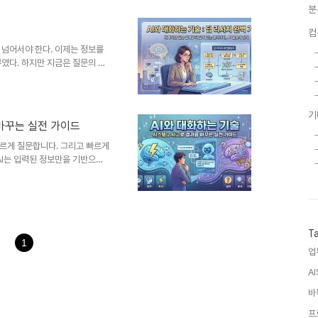
합니다. 이 범위를 벗어나면 이
분
수록 초기 정보는 점점 사라집니
컴
습니다. 우리는 이 구조를 이해해
는 우리가 사용하는 문장을 그대로
 넘어서야 한다. 이제는 정보를
였다. 하지만 지금은 질문의 품
한다. 딥 리서치는 단순한 정보
선한다. 그리고 결과를 검증하면
이 사건을 추적하는 방식과 닮았
기
 그래서 딥 리서치는 단순한 기술
 바꾸는 실전 가이드
표면이 아니라 본질에 접근한다.기
르게 답을 얻을 수 있다. 하지
빠르게 질문합니다. 그리고 빠르게
AI는 입력된 정보만을 기반으로
은 사람들이 AI가 똑똑하다고
마치 지도 없이 길을 찾는 것과
리는 질문 속도를 늦춰야 합니다.
은 깊은 답을 만듭니다. 이 차이
 우리가 어떻게 질문하느냐입니다.
T
부분의 질문은 맥락이 없습..
1
업
A
바
프