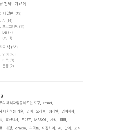
류 전체보기
(59)
퓨터일반
(33)
AI
(14)
프로그래밍
(11)
DB
(7)
OS
(1)
타지식
(26)
영어
(16)
바둑
(8)
운동
(2)
ag
무의 패러다임을 바꾸는 도구,
react,
I와 대화하는 기술,
영어,
오라클,
웹개발,
영어회화,
둑,
흑선백사,
프렌즈,
MSSQL,
사활,
회화,
로그래밍,
oracle,
리액트,
어감차이,
AI,
단어,
포석,