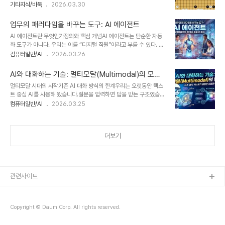
와 형세 분석에 대한 내용을 공부해봅니다. 바둑에 있어서 첫 포석 30
기타지식/바둑
2026.03.30
기술의 폭발적 성장최근 AI 기술은 급격히 발전했다.특히 자연어 처리
수는 전체 판의 밑그림을 그리는 가장 중요한 시간입니다.아래 기보는
기술이 크게 향상되었다.이제 우리는 기계와 대화하듯 작업한
흑과 백이 서로 완벽한 균형을 이루며 전개한 '양화점 포석'의 정석을
다.2026년 기준, 코파일럿은 GPT 계열 모..
업무의 패러다임을 바꾸는 도구: AI 에이전트
수순별로 분석해 보겠습니다. 1. 네 귀의 분할과 포석의 시작 (1~4수)
AI 에이전트란 무엇인가정의와 핵심 개념AI 에이전트는 단순한 자동
좌표: 1(Q16), 2(D4), 3(Q4), 4(D16)분석: 흑과 백이 서로 대각선
화 도구가 아니다. 우리는 이를 “디지털 직원”이라고 부를 수 있다. 이
으로 마주 보는 네 귀의 화점을 차지했습니다. 이는 세력과 실리의 균
시스템은 목표를 이해하고 스스로 행동을 선택한다. 단순히 명령을 수
컴퓨터일반/AI
2026.03.26
형을 맞추려는 가장 현대적인 포석의 시작입니다.2. 걸침과 응수: 기세
행하는 수준을 넘는다. 예를 들어 이메일을 정리하는 수준을 넘어, 중
의 충돌 (5~12수)주요 수순: 5(F17) 걸침 → 6(C14) 받..
요한 메일을 판단하고 답변까지 생성한다. 이러한 특성은 기존 소프트
AI와 대화하는 기술: 멀티모달(Multimodal)의 모든
웨어와 본질적으로 다르다.우리는 과거에 매크로나 스크립트를 사용
것
멀티모달 시대의 시작기존 AI 대화 방식의 한계우리는 오랫동안 텍스
했다. 하지만 그것들은 정해진 규칙만 따른다. 반면 AI 에이전트는 상
트 중심 AI를 사용해 왔습니다.질문을 입력하면 답을 받는 구조였습니
황을 해석한다. 그리고 그에 맞는 최적의 행동을 선택한다. 마치 신입
다.이 방식은 단순하지만 한계가 분명했습니다.예를 들어 사진을 설명
컴퓨터일반/AI
2026.03.25
직원이 업무를 배우는 것과 비슷하다. 처음에는 단순한 작업부터 시작
해야 할 때를 떠올려 보세요.긴 문장을 입력해야 상황이 전달됩니다.그
한다. 시간이 지나면서 점점 더 복잡한 작업을 처리한다.결국 우리는
과정에서 정보 손실이 발생합니다.사용자는 반복적으로 설명해야 했
AI 에이전트를 단순한 도구가 아닌 ..
습니다.AI는 맥락을 완전히 이해하지 못했습니다.결과적으로 비효율
더보기
적인 대화가 이어졌습니다.이 문제는 점점 더 크게 느껴졌습니다.특히
복잡한 작업에서는 더 심각했습니다.그래서 새로운 방식이 필요해졌
습니다.멀티모달의 등장 배경이제 우리는 자연스러운 소통을 원합니
다.사람처럼 보고 듣고 이해하는 AI를 기대합니다.이 요구가 멀티모달
을 탄생시켰습니다.멀티모달은 여러 정보를 동시에 처리합..
관련사이트
Copyright © Daum Corp. All rights reserved.