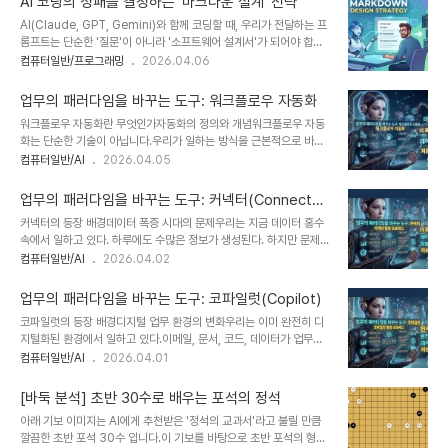
AI 코딩의 성패를 결정하는 '마크다운 설계' 전략
는 복잡해진다.사람마다 다른 방식으로 일하면 결과도 달라진다.이때
AI(Claude, GPT, Gemini)와 함께 코딩할 때, 우리가 전달하는 프
SOP는 조직의 공통 언어 역할을 한다. 쉽게 말해 SOP는 회사의 ‘게
롬프트는 단순한 '질문'이 아니라 '소프트웨어 설계서'가 되어야 합니
임 공략집’이다.누가 플레이하든 동일한 결과를 만들게 한다.SOP가
다.AI는 텍스트의 구조를 통해 맥락을 파악하므로, 마크다운
컴퓨터일반/프로그래밍
2026.04.06
필요한 이유왜 많은 기업이 SOP에 집착할까?이 질문은 매우 중요하
(Markdown)을 얼마나 전략적으로 설계하느냐에 따라 코드의 품질
다.실제 조사에 따르면, 직원들은 업무 문서화에 약 26%의 시간을 사
과 환각(Hallucination) 발생률이 결정됩니다.1. 왜 마크다운 설계가
용한다.또한 잘못된 문서로 인한..
업무의 패러다임을 바꾸는 도구: 워크플로우 자동화
'필수'인가?LLM(대규모 언어 모델)은 토큰(Token)의 관계를 계산하
워크플로우 자동화란 무엇인가자동화의 정의와 개념워크플로우 자동
여 답변을 생성합니다. 마크다운의 구조적 기호(#, -, |, >)는 AI에게
화는 단순한 기술이 아닙니다.우리가 일하는 방식을 근본적으로 바꾸
각 텍스트 블록의 **'의미적 위계'**와 **'경계'**를 명확히 알려주
는 구조적 변화입니다.쉽게 말하면 반복적인 업무를 시스템이 대신 처
컴퓨터일반/AI
2026.04.05
는 이정표 역할을 합니다.가독성: 사람뿐만 아니라 AI도 구조화된 정
리하는 방식입니다.우리는 규칙만 정의하면 됩니다.나머지는 자동으
보를 훨씬 정확하게 파악합니다.맥락 유지: 프로젝트 전체의 목적..
로 흘러갑니다.예를 들어보겠습니다.이메일을 받으면 자동으로 분류
업무의 패러다임을 바꾸는 도구: 커넥터(Connecto
되고 담당자에게 전달됩니다.또한 승인 요청이 자동으로 전달됩니다.
r)
커넥터의 등장 배경데이터 폭증 시대의 문제우리는 지금 데이터 홍수
이 과정에서 사람의 개입은 최소화됩니다.이 방식은 단순한 편의성을
속에서 일하고 있다. 하루에도 수많은 정보가 생성된다. 하지만 문제는
넘습니다.업무 흐름 자체를 재설계합니다.그래서 많은 기업이 자동화
데이터를 잘 활용하지 못한다는 점이다. 데이터는 존재하지만 연결되
컴퓨터일반/AI
2026.04.02
를 도입합니다.기존 업무 방식과의 차이기존 업무는 사람이 중심이었
지 않는다. 결국 우리는 필요한 정보를 찾기 위해 많은 시간을 낭비한
습니다.사람이 데이터를 입력하고 확인했습니다.그리고 다시 전달하
다. 이런 비효율은 조직 전체의 생산성을 떨어뜨린다. 데이터가 많을수
는 구조였습니다.하지만 자동화는 흐름 중심입니다.업무가 끊기지 않
업무의 패러다임을 바꾸는 도구: 코파일럿(Copilot)
록 더 똑똑해져야 한다. 하지만 현실은 반대 방향으로 흐른다. 이 문제
고 이어집..
코파일럿의 등장 배경디지털 업무 환경의 변화우리는 이미 완전히 디
를 해결하려면 단순 저장이 아닌 연결이 필요하다. 바로 그 역할을 하
지털화된 환경에서 일하고 있다.이메일, 문서, 코드, 데이터가 업무의
는 것이 커넥터다.시스템 단절의 한계기업은 다양한 SaaS와 내부 시
중심이 되었다.하지만 이 환경은 편리함과 동시에 피로를 만든다.반복
컴퓨터일반/AI
2026.04.01
스템을 사용한다. CRM, ERP, 마케팅 도구가 각각 존재한다. 문제는
적인 작업은 계속 늘어나고 있다.정보는 넘쳐나지만 정리는 어렵다.이
이들이 서로 대화하지 않는다는 점이다. 우리는 같은 데이터를 여러 번
러한 상황에서 우리는 자연스럽게 질문하게 된다.왜 우리는 더 똑똑하
입력한다. 이 과정에서 오류..
[바둑 분석] 초반 30수로 배우는 포석의 정석
게 일하지 못할까?왜 반복 작업에 여전히 시간을 낭비할까?이 문제를
아래 기보 이미지는 AI에게 추천받은 '정석의 교과서'라고 불릴 만큼
해결하기 위해 등장한 것이 코파일럿이다.코파일럿은 단순한 자동화
깔끔한 초반 포석 30수 입니다.이 기보를 바탕으로 초반 포석의 형태
도구가 아니다.우리는 이를 ‘업무 방식 자체를 바꾸는 기술’로 본다.AI