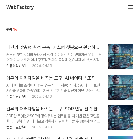
WebFactory
AI
16
나만의 맞춤형 환경 구축: 커스텀 챗봇으로 완성하는
스마트 워크플로우
커스텀 챗봇 시대의 도래시장 성장 데이터로 보는 변화지금 우리는 단
순한 기술 변화가 아닌 구조적 전환의 중심에 있습니다.AI 챗봇 시장
은 폭발적으로 성장하고 있습니다.2025년 기준 글로벌 AI 챗봇 시장
컴퓨터일반/AI
2026.04.15
은 약 15억 달러 규모를 넘을 것으로 예상됩니다. 또한 2035년에는
720억 달러 이상으로 성장할 전망입니다. 이 숫자는 단순한 통계가
업무의 패러다임을 바꾸는 도구: AI 네이티브 조직
아닙니다.이것은 업무 방식 자체가 바뀌고 있다는 신호입니다.이미 약
AI 네이티브 조직이 바꾸는 업무의 미래서론: 왜 지금 AI 네이티브인
80% 기업이 챗봇 도입을 고려하고 있습니다. 고객 문의의 70%가
가기술 변화의 가속우리는 지금 단순한 기술 발전이 아닌 구조적 변화
자동화되고 있습니다. 이 상황에서 우리는 질문해야 합니다.단순히 사
를 경험하고 있다.AI는 더 이상 일부 기업의 실험 도구가 아니다.이제
컴퓨터일반/AI
2026.04.13
용할 것인가요, 아니면 주도할 것인가요?이 차이는 앞으로의 경쟁력을
는 모든 산업의 기본 인프라로 자리 잡고 있다.특히 2026년은 AI 변
결정합니다.왜 지금이 기회인가기술은 항상 존재했습니다.하지만 활
화의 분기점으로 평가된다.전문가들은 이 시기를 ‘AI 빅뱅 시대’라고
용 방식이 변하면서 기회가 생깁니다...
업무의 패러다임을 바꾸는 도구: SOP 연동 전략 완전
부른다. 이는 기술이 폭발적으로 확산되는 단계다.또한 클라우드 네이
가이드
SOP란 무엇인가SOP의 정의우리는 업무를 할 때 매번 같은 고민을
티브 환경은 이미 98% 도입률을 기록했다. 이는 AI 기반 조직 전환
한다.어떻게 하면 더 빠르고 정확하게 일을 처리할 수 있을까?여기서
이 선택이 아닌 필수임을 보여준다.이제 질문은 단순하다.AI를 쓸 것
등장하는 개념이 바로 **SOP(Standard Operating
컴퓨터일반/AI
2026.04.10
인가가 아니다.AI 없이 살아남을 수 있는가다.기업 경쟁 환경의 변화
Procedure)**다.SOP는 업무를 표준화한 실행 매뉴얼이다.즉, 누
경쟁은 더 이상 규모에서 결정되지 않는다.속도와 데이터 활용 능력이
구나 같은 방식으로 일하게 만드는 기준이다.조직이 성장할수록 업무
핵심이다.빠르게 학습하는 ..