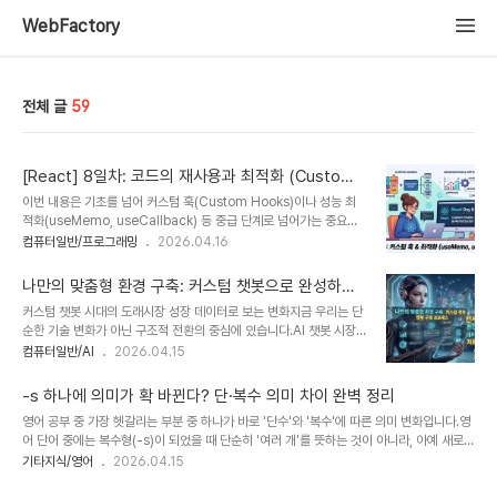
WebFactory
전체 글
59
[React] 8일차: 코드의 재사용과 최적화 (Custom
Hooks & Memoization)
이번 내용은 기초를 넘어 커스텀 훅(Custom Hooks)이나 성능 최
적화(useMemo, useCallback) 등 중급 단계로 넘어가는 중요한
지점입니다. 리액트의 기초적인 Props와 State, 그리고 Effect를 넘
컴퓨터일반/프로그래밍
2026.04.16
어 오늘은 더 효율적인 코드를 작성하기 위한 내용입니다.1. Custom
Hooks (나만의 훅 만들기)여러 컴포넌트에서 반복되는 로직(예:
나만의 맞춤형 환경 구축: 커스텀 챗봇으로 완성하는
input 핸들링, API 호출, 스크롤 감지 등)을 하나의 함수로 분리하여
스마트 워크플로우
커스텀 챗봇 시대의 도래시장 성장 데이터로 보는 변화지금 우리는 단
재사용하는 방법입니다.특징: 이름이 반드시 use로 시작해야 합니다.
순한 기술 변화가 아닌 구조적 전환의 중심에 있습니다.AI 챗봇 시장
장점: 로직이 분리되어 컴포넌트 코드가 간결해지고, 유지보수가 쉬워
은 폭발적으로 성장하고 있습니다.2025년 기준 글로벌 AI 챗봇 시장
컴퓨터일반/AI
2026.04.15
집니다.JavaScript // useInput.js (예시)import { useState }
은 약 15억 달러 규모를 넘을 것으로 예상됩니다. 또한 2035년에는
from 'react';functi..
720억 달러 이상으로 성장할 전망입니다. 이 숫자는 단순한 통계가
-s 하나에 의미가 확 바뀐다? 단·복수 의미 차이 완벽 정리
아닙니다.이것은 업무 방식 자체가 바뀌고 있다는 신호입니다.이미 약
영어 공부 중 가장 헷갈리는 부분 중 하나가 바로 '단수'와 '복수'에 따른 의미 변화입니다.영
80% 기업이 챗봇 도입을 고려하고 있습니다. 고객 문의의 70%가
어 단어 중에는 복수형(-s)이 되었을 때 단순히 '여러 개'를 뜻하는 것이 아니라, 아예 새로운
자동화되고 있습니다. 이 상황에서 우리는 질문해야 합니다.단순히 사
추상적 개념이나 용도로 변하는 단어들이 있습니다. 예를 들어서 아래와 같은 예제들이 있습
기타지식/영어
2026.04.15
용할 것인가요, 아니면 주도할 것인가요?이 차이는 앞으로의 경쟁력을
니다.1. Air vs. AirsAir (단수): 공기, 대기Clean air is essential for health. (깨끗한
결정합니다.왜 지금이 기회인가기술은 항상 존재했습니다.하지만 활