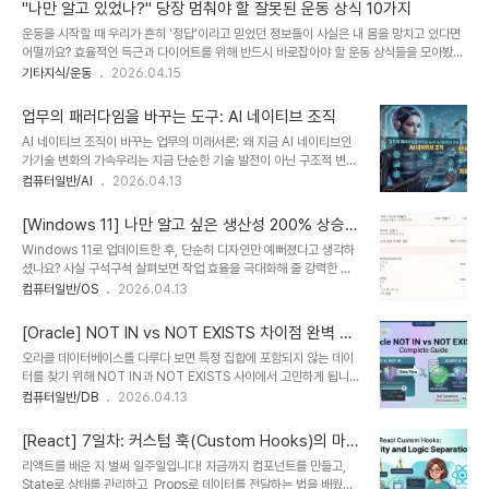
공기는 건강에 필수적이다.)Airs (복수): 젠체하는 태도, 건방진 태도Stop putting on
용 방식이 변하면서 기회가 생깁니다...
"나만 알고 있었나?" 당장 멈춰야 할 잘못된 운동 상식 10가지
airs. (잘난 척 좀 그만해.)2. Custom vs. CustomsCustom (단수): 관습, 습관It is a
운동을 시작할 때 우리가 흔히 '정답'이라고 믿었던 정보들이 사실은 내 몸을 망치고 있다면
social custom in Korea. (그것은 한국의 사회적 관습이다.)..
어떨까요? 효율적인 득근과 다이어트를 위해 반드시 바로잡아야 할 운동 상식들을 모아봤습
니다.아래 내용이 정답은 아닐수도 있지만, 일반적으로 효율이 떨어지거나 다칠수도 있는 상
기타지식/운동
2026.04.15
황을 최대한 줄이고자 하기 위해서 참고했으면 합니다.1. 뱃살을 빼려면 윗몸일으키기가 최
고다? (No!)특정 부위의 지방만 골라서 빼는 '부위별 감량'은 불가능합니다. 윗몸일으키기는
업무의 패러다임을 바꾸는 도구: AI 네이티브 조직
복근을 강화할 뿐, 그 위의 지방을 태우는 데는 유산소 운동과 전체적인 칼로리 조절이 필수
AI 네이티브 조직이 바꾸는 업무의 미래서론: 왜 지금 AI 네이티브인
입니다.2. 운동은 무조건 오래 할수록 좋다? (No!)운동의 양보다 중요한 것은 질입니다. 과
가기술 변화의 가속우리는 지금 단순한 기술 발전이 아닌 구조적 변화
도하게 긴 시간 운동하면 피로 물질인 젖산이 쌓이고 근육이 오히려 손실될 수 있습..
를 경험하고 있다.AI는 더 이상 일부 기업의 실험 도구가 아니다.이제
컴퓨터일반/AI
2026.04.13
는 모든 산업의 기본 인프라로 자리 잡고 있다.특히 2026년은 AI 변
화의 분기점으로 평가된다.전문가들은 이 시기를 ‘AI 빅뱅 시대’라고
[Windows 11] 나만 알고 싶은 생산성 200% 상승
부른다. 이는 기술이 폭발적으로 확산되는 단계다.또한 클라우드 네이
숨겨진 꿀팁 5가지
Windows 11로 업데이트한 후, 단순히 디자인만 예뻐졌다고 생각하
티브 환경은 이미 98% 도입률을 기록했다. 이는 AI 기반 조직 전환
셨나요? 사실 구석구석 살펴보면 작업 효율을 극대화해 줄 강력한 도
이 선택이 아닌 필수임을 보여준다.이제 질문은 단순하다.AI를 쓸 것
구들이 숨어있습니다. 오늘은 일반 사용자는 물론, 개발자나 크리에이
컴퓨터일반/OS
2026.04.13
인가가 아니다.AI 없이 살아남을 수 있는가다.기업 경쟁 환경의 변화
터에게도 유용한 Windows 11의 숨은 보석 같은 기능들을 상세한 예
경쟁은 더 이상 규모에서 결정되지 않는다.속도와 데이터 활용 능력이
시와 함께 소개합니다.1. 개발자를 위한 'Dev Drive'와 'Dev
핵심이다.빠르게 학습하는 ..
[Oracle] NOT IN vs NOT EXISTS 차이점 완벽 정
Home'프로그래밍을 하거나 대용량 라이브러리(React의
리
오라클 데이터베이스를 다루다 보면 특정 집합에 포함되지 않는 데이
node_modules 등)를 다루는 분들에게 필수적인 기능입니다.Dev
터를 찾기 위해 NOT IN과 NOT EXISTS 사이에서 고민하게 됩니
Drive: 복원력 파일 시스템(ReFS)을 기반으로 하여, 파일 복사나 빌
다.겉보기엔 비슷해 보이지만, NULL 처리 방식과 성능 면에서 큰 차
컴퓨터일반/DB
2026.04.13
드 속도를 크게 향상시킵니다. 프로젝트 빌드 시간이 평소보다 훨씬 단
이가 있습니다.실무에서 실수하기 쉬운 포인트와 예제를 중심으로 깔
축되는 것을 경험할 수 있습니다.Dev Home: 개발자 전용 대시보드
끔하게 정리해 드립니다.1. 한 줄 요약NOT IN: 서브쿼리 결과에
로, GitHub 연..
[React] 7일차: 커스텀 훅(Custom Hooks)의 마법
NULL이 하나라도 있으면 결과가 나오지 않습니다.NOT EXISTS:
– 효율적인 코드 구조화의 시작
리액트를 배운 지 벌써 일주일입니다! 지금까지 컴포넌트를 만들고,
서브쿼리 내의 NULL 여부와 상관없이 조건에 맞는 행의 존재 여부만
State로 상태를 관리하고, Props로 데이터를 전달하는 법을 배웠습
따집니다.2. 예제로 보는 결과의 차이두 방식의 차이를 확인하기 위해