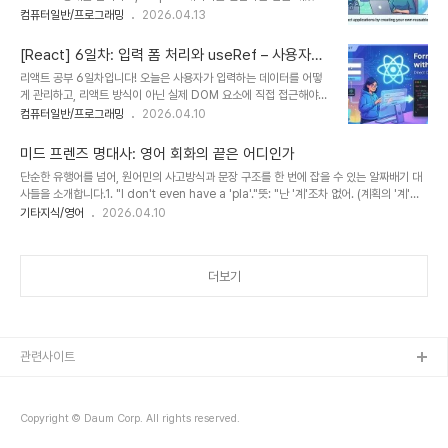
니다.하지만 프로젝트 규모가 커지면 필연적으로 "똑같은 로직을 여기
컴퓨터일반/프로그래밍
2026.04.13
아래와 같은 샘플 테이블이 있다고 가정해 보겠습니다.[EMP_DEPT
저기서 복사 붙여넣기 하고 있네?"라는 고민에 빠지게 됩니다.오늘은
(직원 테이블)]EMP_IDDEPT_NAME1개발2디자인3기획
이 고민을 해결해 줄 리액트의 꽃, 커스텀 훅(Custom Hooks)을 심
[RESTRICTED_DEPT ..
[React] 6일차: 입력 폼 처리와 useRef – 사용자와
도 있게 파헤쳐 보겠습니다.1. 왜 커스텀 훅이 필요한가? (DRY 원칙)
상호작용하기
리액트 공부 6일차입니다! 오늘은 사용자가 입력하는 데이터를 어떻
프로그래밍에는 DRY(Don't Repeat Yourself)라는 원칙이 있습니
게 관리하고, 리액트 방식이 아닌 실제 DOM 요소에 직접 접근해야
다. "똑같은 일을 두 번 하지 마라"는 뜻이죠.리액트 컴포넌트는 크게
할 때는 어떻게 하는지 핵심을 정리해 보았습니다.1. 제어 컴포넌트
컴퓨터일반/프로그래밍
2026.04.10
두 부분으로 나뉩니다.UI 로직: HTML 태그를 어떻게 배치하고 스타
(Controlled Components)리액트에서는 , 같은 폼 요소의 값을
일링할 것인가?비즈니스 로직: 데이터를 어떻게 가져오고, 상태를 어
리액트의 State와 결합하여 관리합니다. 이를 '제어 컴포넌트'라고 부
떻게 ..
미드 프렌즈 명대사: 영어 회화의 끝은 어디인가
릅니다.동작 방식: 입력창의 value를 State에 연결하고,
단순한 유행어를 넘어, 원어민의 사고방식과 문장 구조를 한 번에 잡을 수 있는 알짜배기 대
onChange 이벤트를 통해 사용자가 입력할 때마다 State를 업데이
사들을 소개합니다.1. "I don't even have a 'pla'."뜻: "난 '계'조차 없어. (계획의 '계'자
트합니다.장점: 입력값에 대한 실시간 유효성 검사나 데이터 가공이 매
도 없다고!)"설명: 피비(Phoebe)가 미래에 대한 계획이 있느냐는 질문에 답한 대사입니다.
기타지식/영어
2026.04.10
우 쉽습니다.JavaScript const [name, setName] =
원래 "Plan"이라고 해야 하지만, 계획이 너무나도 없어서 단어조차 완성하지 못했다는 위트
useState("");const handleChange = (e) => { s..
있는 표현이죠. "I don't even have a..." 패턴은 "나는 ~조차 없다"라는 강조 표현으로,
뒤에 어떤 명사든 넣어 응용하기 아주 좋습니다.2. "Rules help control the fun!"뜻:
더보기
"규칙이 있어야 즐거움도 통제(유지)할 수 있는 거야!"설명: 정리 정돈과 규칙에 집착하는 모
니카..
관련사이트
Copyright © Daum Corp. All rights reserved.