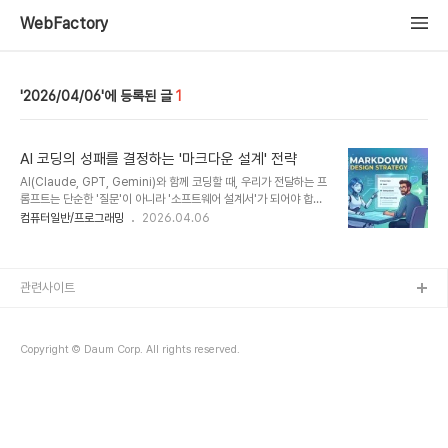
WebFactory
2026/04/06
1
AI 코딩의 성패를 결정하는 '마크다운 설계' 전략
AI(Claude, GPT, Gemini)와 함께 코딩할 때, 우리가 전달하는 프
롬프트는 단순한 '질문'이 아니라 '소프트웨어 설계서'가 되어야 합니
다.AI는 텍스트의 구조를 통해 맥락을 파악하므로, 마크다운
컴퓨터일반/프로그래밍
2026.04.06
(Markdown)을 얼마나 전략적으로 설계하느냐에 따라 코드의 품질
과 환각(Hallucination) 발생률이 결정됩니다.1. 왜 마크다운 설계가
'필수'인가?LLM(대규모 언어 모델)은 토큰(Token)의 관계를 계산하
여 답변을 생성합니다. 마크다운의 구조적 기호(#, -, |, >)는 AI에게
관련사이트
각 텍스트 블록의 **'의미적 위계'**와 **'경계'**를 명확히 알려주
는 이정표 역할을 합니다.가독성: 사람뿐만 아니라 AI도 구조화된 정
보를 훨씬 정확하게 파악합니다.맥락 유지: 프로젝트 전체의 목적..
Copyright © Daum Corp. All rights reserved.